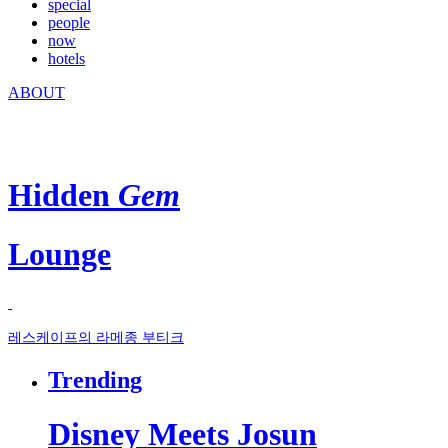
special
people
now
hotels
ABOUT
Hidden
Gem
Lounge
레스케이프의 라메종 부티크
Trending
Disney Meets Josun